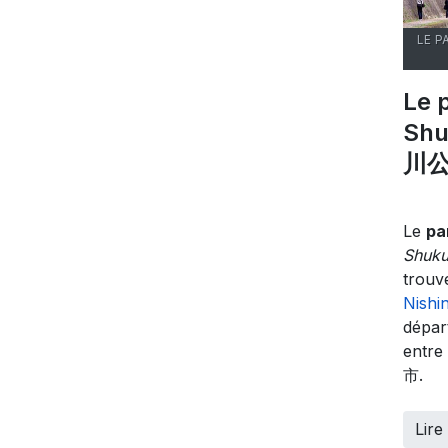
LE 
Le 
Shu
川
Le
pa
Shuk
trouve
Nish
dépa
entr
市.
Lire 