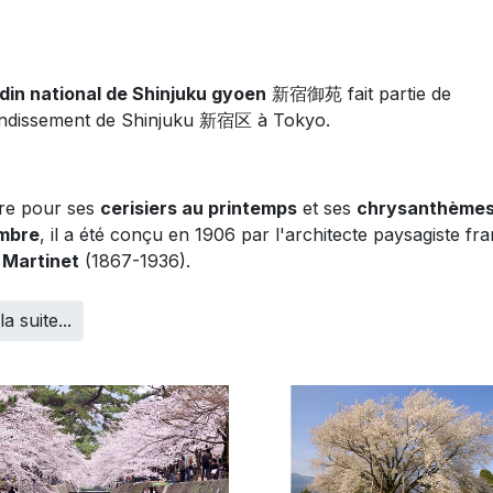
rdin national de Shinjuku gyoen
新宿御苑 fait partie de
ondissement de Shinjuku 新宿区 à Tokyo.
re pour ses
cerisiers au printemps
et ses
chrysanthèmes
mbre
, il a été conçu en 1906 par l'architecte paysagiste fra
 Martinet
(1867-1936).
la suite...