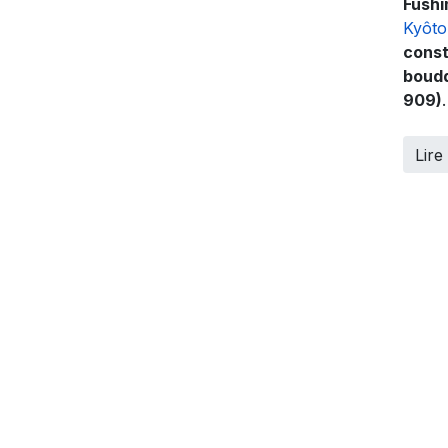
Fushi
Kyôto
const
boud
909)
.
Lire 