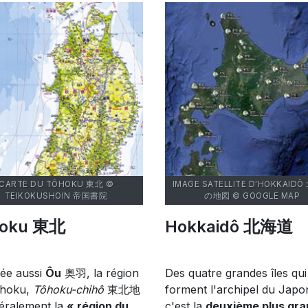
CARTE DU TÔHOKU 東北 ©
IMAGE SATELLITE D'HOKKAID
TEIKOKUSHOIN 帝国書院
の地図 © GOOGLE MAP
hoku 東北
Hokkaidô 北海道
ée aussi
Ôu
奥羽, la région
Des quatre grandes îles qui
ôhoku,
Tôhoku-chihô
東北地
forment l'archipel du Japo
téralement la
« région du
c'est la
deuxième plus gr