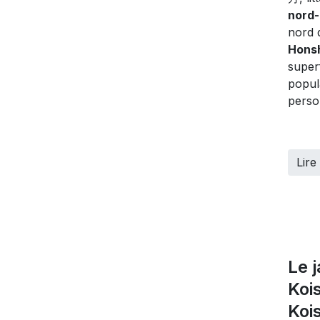
nord-
nord d
Hons
super
popul
perso
Lire 
Le 
Koi
Koi