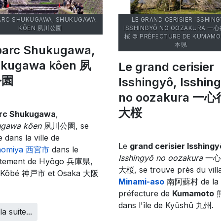
PARC SHUKUGAWA, SHUKUGAWA
LE GRAND CERISIER ISSHING
KÔEN 夙川公園
ISSHINGYÔ NO OOZAKURA 
桜 © PRÉFECTURE DE KUMAM
本県
parc Shukugawa,
kugawa kôen 夙
Le grand cerisier
公園
Isshingyô, Isshin
no oozakura 一
大桜
rc Shukugawa
,
ugawa kôen
夙川公園, se
 dans la ville de
Le
grand cerisier Isshingy
inomiya 西宮市
dans le
Isshingyô no oozakura
一心
rtement de Hyôgo 兵庫県,
大桜, se trouve près du vill
e Kôbé 神戸市 et Osaka 大阪
Minami-aso
南阿蘇村 de la
préfecture de
Kumamoto
dans l'île de Kyûshû 九州.
la suite...