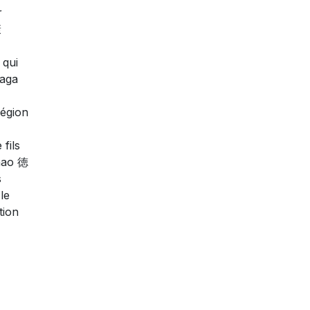
r
康
 qui
aga
région
fils
nao 徳
s
le
tion