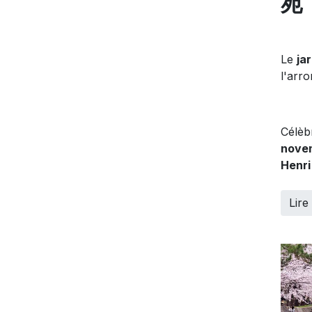
苑
Le
ja
l'arr
Célèb
nove
Henri
Lire 