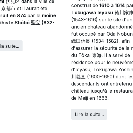
mi
伏見区 dans la ville de
construit de
1610 à 1614
pa
京都市 et il aurait été
Tokugawa Ieyasu
徳川家
ruit en 874
par le
moine
(1543-1616) sur le site d'un
dhiste Shôbô 聖宝 (832-
ancien château abandonné
fut occupé par Oda Nobun
織田信長 (1534-1582), afin
la suite...
d'assurer la sécurité de la 
du Tôkai 東海. Il a servi de
résidence pour le neuvième 
d'Ieyasu, Tokugawa Yoshi
川義直 (1600-1650) dont le
descendants ont entretenu 
château jusqu'à la restaura
de Meiji en 1868.
Lire la suite...