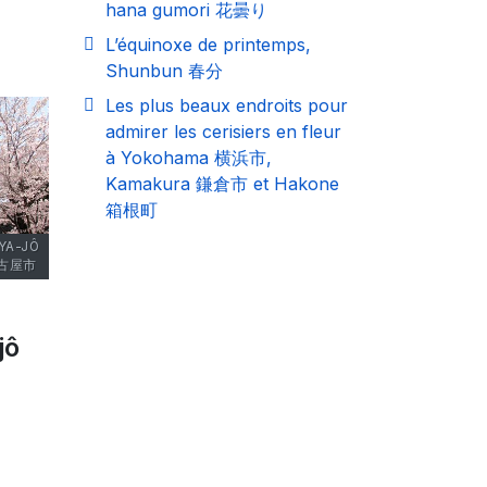
hana gumori 花曇り
L’équinoxe de printemps,
Shunbun 春分
Les plus beaux endroits pour
admirer les cerisiers en fleur
à Yokohama 横浜市,
Kamakura 鎌倉市 et Hakone
箱根町
YA-JÔ
名古屋市
jô