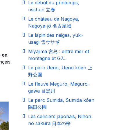
Le début du printemps,
risshun 立春
Le château de Nagoya,
Nagoya-jô 名古屋城
Le lapin des neiges, yuki-
usagi 雪ウサギ
Miyajima 宮島 : entre mer et
 en
montagne et G7...
nçais,
Le parc Ueno, Ueno kôen 上
野公園
Le fleuve Meguro, Meguro-
gawa 目黒川
Le parc Sumida, Sumida kôen
隅田公園
Les cerisiers japonais, Nihon
no sakura 日本の桜