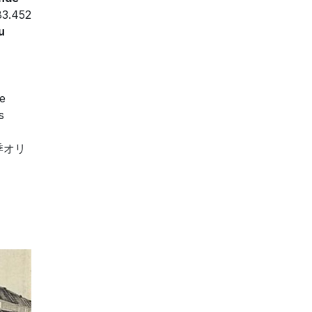
3.452
u
e
s
季オリ