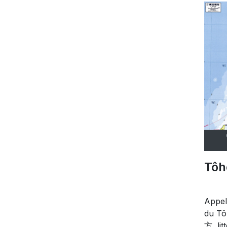
Tô
Appel
du T
方, lit