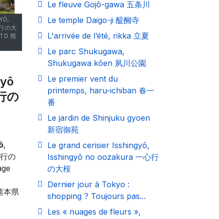
Le fleuve Gojô-gawa 五条川
Le temple Daigo-ji 醍醐寺
YÔ,
一心行の大
L'arrivée de l’été, rikka 立夏
OTO 熊
Le parc Shukugawa,
Shukugawa kôen 夙川公園
Le premier vent du
gyô
printemps, haru-ichiban 春一
心行の
番
Le jardin de Shinjuku gyoen
新宿御苑
ô
,
Le grand cerisier Isshingyô,
行の
Isshingyô no oozakura 一心行
age
の大桜
Dernier jour à Tokyo :
熊本県
shopping ? Toujours pas...
Les « nuages de fleurs »,