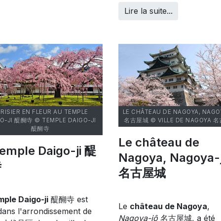
Lire la suite...
RISIER EN FLEUR AU TEMPLE
LE CHÂTEAU DE NAGOYA, NAGO
O-JI 醍醐寺 © TEMPLE DAIGO-JI
名古屋城 © VILLE DE NAGOYA 
醍醐寺
Le château de
temple Daigo-ji 醍
Nagoya, Nagoya-
寺
名古屋城
mple Daigo-ji
醍醐寺 est
Le
château de Nagoya
,
 dans l'arrondissement de
Nagoya-jô
名古屋城, a été