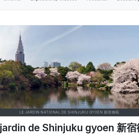
LE JARDIN NATIONAL DE SHINJUKU GYOEN 新宿御苑
 jardin de Shinjuku gyoen 新