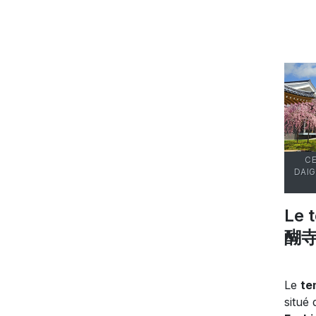
CE
DAIG
Le 
醐
Le
te
situé