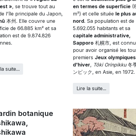
est »
, se trouve tout au
en termes de superficie
(8
e l'île principale du Japon,
m²) et celle située
le plus a
hû
本州. Elle couvre une
nord
. Sa population est de
ficie de 66.885 km² et sa
5.692.055 habitants et sa
ation est de 9.874.826
capitale administrative,
nnes.
Sapporo
札幌市, est connu
pour avoir organisé les tou
premiers
Jeux olympiques
d'hiver
,
Tôki Orinpikku
冬
la suite...
ンピック, en Asie, en 1972.
Lire la suite...
jardin botanique
shikawa,
shikawa