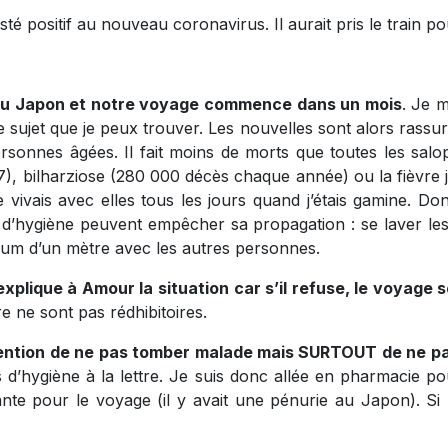
 positif au nouveau coronavirus. Il aurait pris le train pou
t au Japon et notre voyage commence dans un mois
. Je m
le sujet que je peux trouver. Les nouvelles sont alors rassur
ersonnes âgées. Il fait moins de morts que toutes les salop
7), bilharziose (280 000 décès chaque année) ou la fièvre 
e vivais avec elles tous les jours quand j’étais gamine. D
les d’hygiène peuvent empêcher sa propagation : se laver le
um d’un mètre avec les autres personnes.
explique à Amour la situation car s’il refuse, le voyage 
e ne sont pas rédhibitoires.
ttention de ne pas tomber malade mais SURTOUT de ne pa
es d’hygiène à la lettre. Je suis donc allée en pharmacie p
sante pour le voyage (il y avait une pénurie au Japon). Si