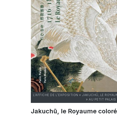
L'AFFICHE DE L’EXPOSITION « JAKUCHŪ, LE ROYA
» AU PETIT PALAIS
Jakuchū, le Royaume coloré 