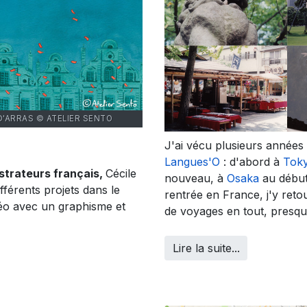
D'ARRAS © ATELIER SENTO
J'ai vécu plusieurs année
Langues'O
: d'abord à
Tok
ustrateurs français,
Cécile
nouveau, à
Osaka
au début
ifférents projets dans le
rentrée en France, j'y reto
déo avec un graphisme et
de voyages en tout, presq
Lire la suite...