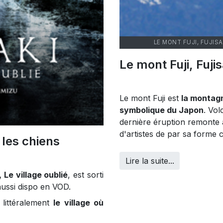
LE MONT FUJI, FUJI
Le mont Fuji, Fu
Le mont Fuji est
la montagn
symbolique du Japon
. Vo
dernière éruption remonte à
d'artistes de par sa forme 
 les chiens
Lire la suite...
, Le village oublié
, est sorti
aussi dispo en VOD.
 littéralement
le village où