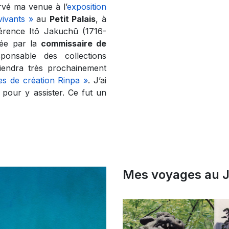
ervé ma venue à l’
exposition
ivants »
au
Petit Palais
, à
férence Itō Jakuchū (1716-
mée par la
commissaire de
sponsable des collections
endra très prochainement
les de création Rinpa »
. J’ai
 pour y assister. Ce fut un
Mes voyages au 