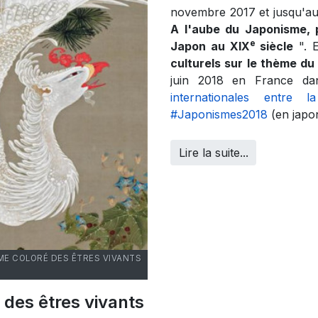
novembre 2017 et jusqu'au
A l'aube du Japonisme, 
e
Japon au XIX
siècle
". E
culturels sur le thème d
juin 2018 en France d
internationales entre
#Japonismes2018
(en japo
Lire la suite...
UME COLORÉ DES ÊTRES VIVANTS
des êtres vivants