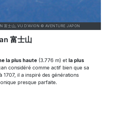
SAN 富士山, VU D'AVION © AVENTURE JAPON
jisan 富士山
e la plus haute
(3.776 m) et
la plus
lcan considéré comme actif bien que sa
 1707, il a inspiré des générations
conique presque parfaite.