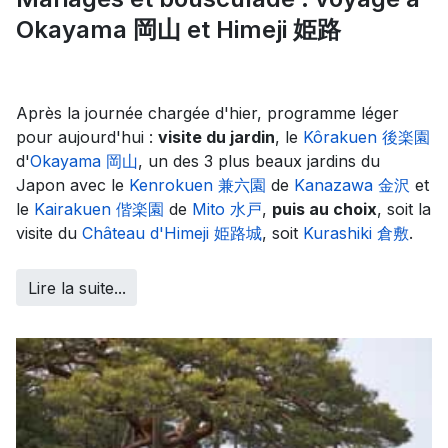
Okayama 岡山 et Himeji 姫路
Après la journée chargée d'hier, programme léger
pour aujourd'hui :
visite du jardin
, le
Kôrakuen 後楽園
d'
Okayama 岡山
, un des 3 plus beaux jardins du
Japon avec le
Kenrokuen 兼六園
de
Kanazawa 金沢
et
le
Kairakuen 偕楽園
de
Mito 水戸
,
puis au choix
, soit la
visite du
Château d'Himeji 姫路城
, soit
Kurashiki 倉敷
.
Lire la suite...