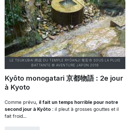
LE TSUKUBAI 蹲踞 DU TEMPLE RYÔANJI 竜安寺 SOUS LA PLUIE
BATTANTE © AVENTURE JAPON 2016
Kyôto monogatari 京都物語 : 2e jour
à Kyoto
Comme prévu,
il fait un temps horrible pour notre
second jour à Kyôto
: il pleut à grosses gouttes et il
fait froid...