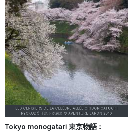
LES CERISIERS DE LA CÉLÈBRE ALLÉE CHIDORIGAFUCHI
RYOKUDÔ 千鳥ヶ淵緑道 © AVENTURE JAPON 2016
Tokyo monogatari 東京物語 :