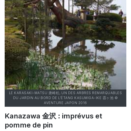
LE KARASAKI-MATSU 唐崎松, UN DES ARBRES REMARQUABLES
DU JARDIN AU BORD DE L'ÉTANG KASUMIGA-IKE 霞ヶ池 ©
AVENTURE JAPON 2016
Kanazawa 金沢 : imprévus et
pomme de pin