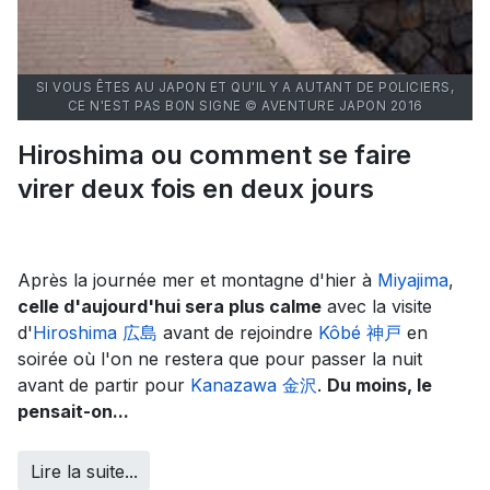
SI VOUS ÊTES AU JAPON ET QU'IL Y A AUTANT DE POLICIERS,
CE N'EST PAS BON SIGNE © AVENTURE JAPON 2016
Hiroshima ou comment se faire
virer deux fois en deux jours
Après la journée mer et montagne d'hier à
Miyajima
,
celle d'aujourd'hui sera plus calme
avec la visite
d'
Hiroshima 広島
avant de rejoindre
Kôbé 神戸
en
soirée où l'on ne restera que pour passer la nuit
avant de partir pour
Kanazawa 金沢
.
Du moins, le
pensait-on...
Lire la suite...