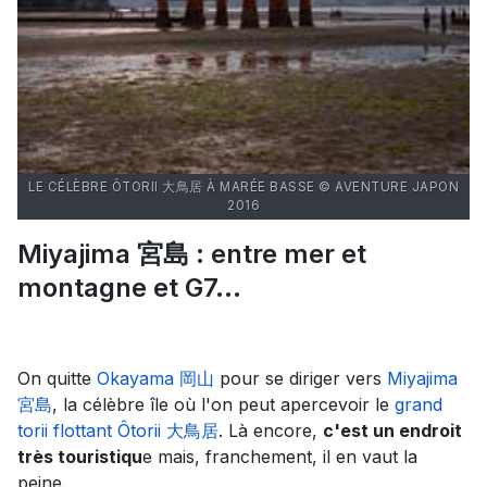
LE CÉLÈBRE ÔTORII 大鳥居 À MARÉE BASSE © AVENTURE JAPON
2016
Miyajima 宮島 : entre mer et
montagne et G7...
On quitte
Okayama 岡山
pour se diriger vers
Miyajima
宮島
, la célèbre île où l'on peut apercevoir le
grand
torii flottant Ôtorii 大鳥居
. Là encore,
c'est un endroit
très touristiqu
e mais, franchement, il en vaut la
peine.