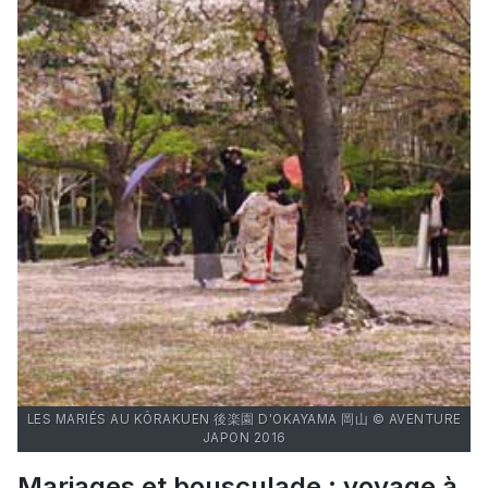
LES MARIÉS AU KÔRAKUEN 後楽園 D'OKAYAMA 岡山 © AVENTURE
JAPON 2016
Mariages et bousculade : voyage à