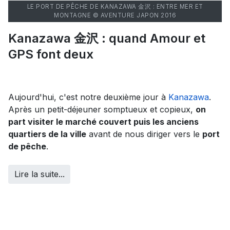
LE PORT DE PÊCHE DE KANAZAWA 金沢 : ENTRE MER ET
MONTAGNE © AVENTURE JAPON 2016
Kanazawa 金沢 : quand Amour et
GPS font deux
Aujourd'hui, c'est notre deuxième jour à
Kanazawa
.
Après un petit-déjeuner somptueux et copieux,
on
part visiter le marché couvert puis les anciens
quartiers de la ville
avant de nous diriger vers le
port
de pêche
.
Lire la suite...