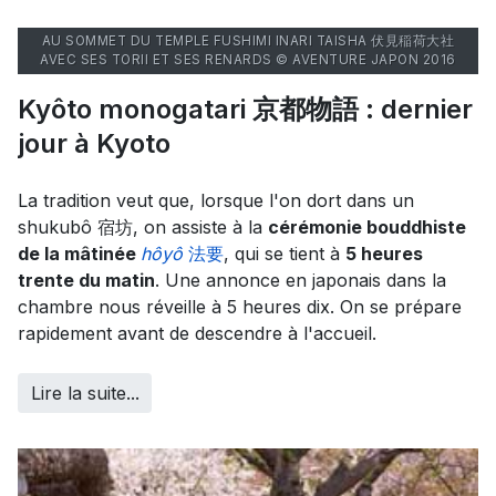
AU SOMMET DU TEMPLE FUSHIMI INARI TAISHA 伏見稲荷大社
AVEC SES TORII ET SES RENARDS © AVENTURE JAPON 2016
Kyôto monogatari 京都物語 : dernier
jour à Kyoto
La tradition veut que, lorsque l'on dort dans un
shukubô 宿坊, on assiste à la
cérémonie bouddhiste
de la mâtinée
hôyô
法要
, qui se tient à
5 heures
trente du matin
. Une annonce en japonais dans la
chambre nous réveille à 5 heures dix. On se prépare
rapidement avant de descendre à l'accueil.
Lire la suite...