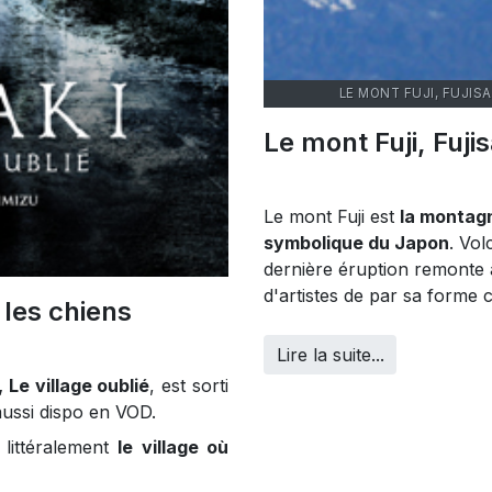
LE MONT FUJI, FUJI
Le mont Fuji, Fu
Le mont Fuji est
la montagn
symbolique du Japon
. Vo
dernière éruption remonte à
d'artistes de par sa forme 
 les chiens
Lire la suite...
, Le village oublié
, est sorti
aussi dispo en VOD.
 littéralement
le village où