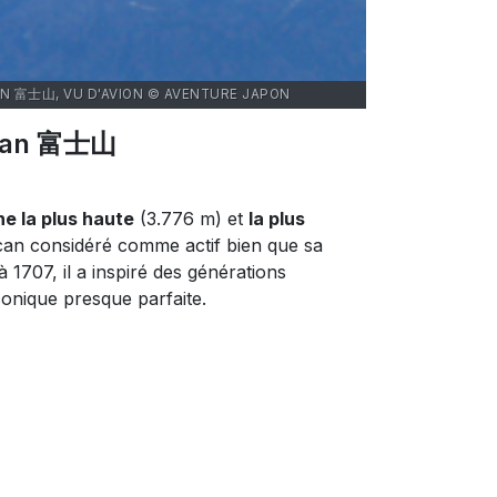
SAN 富士山, VU D'AVION © AVENTURE JAPON
jisan 富士山
e la plus haute
(3.776 m) et
la plus
lcan considéré comme actif bien que sa
 1707, il a inspiré des générations
conique presque parfaite.