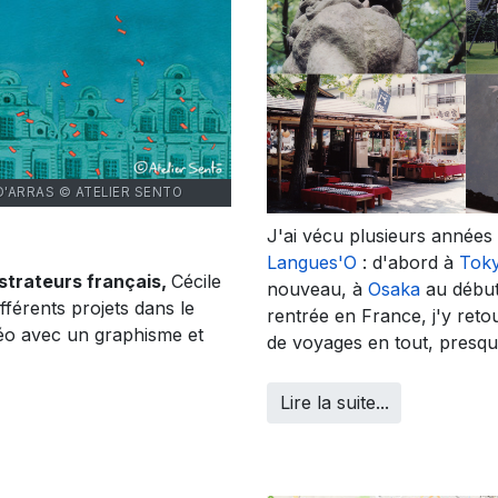
D'ARRAS © ATELIER SENTO
J'ai vécu plusieurs année
Langues'O
: d'abord à
Tok
ustrateurs français,
Cécile
nouveau, à
Osaka
au début
ifférents projets dans le
rentrée en France, j'y reto
déo avec un graphisme et
de voyages en tout, presq
Lire la suite...