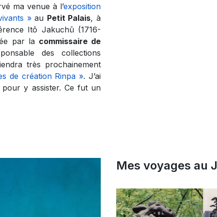
ervé ma venue à l’
exposition
ivants »
au
Petit Palais
, à
férence Itō Jakuchū (1716-
mée par la
commissaire de
sponsable des collections
endra très prochainement
les de création Rinpa »
. J’ai
 pour y assister. Ce fut un
Mes voyages au 