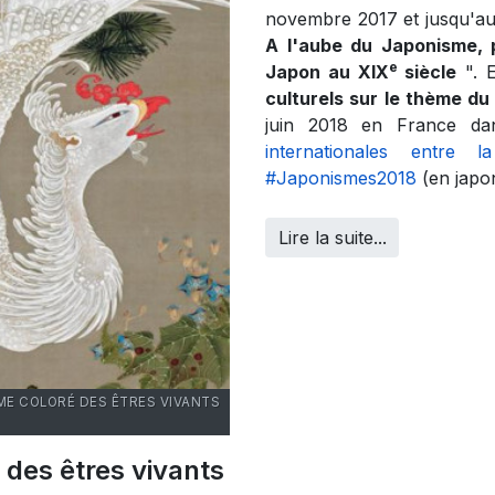
novembre 2017 et jusqu'au
A l'aube du Japonisme, 
e
Japon au XIX
siècle
". E
culturels sur le thème d
juin 2018 en France d
internationales entre
#Japonismes2018
(en japo
Lire la suite...
UME COLORÉ DES ÊTRES VIVANTS
des êtres vivants