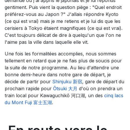
demande où j'ai appris le japonais et je lui réponds
gentiment. Puis vient la question piège : "Quel endroit
préférez-vous au Japon ?" J'allais répondre Kyoto
(ce qui est vrai) mais je me retiens et je lui dis que les
cerisiers à Tokyo étaient magnifiques (ce qui est vrai).
C'est toujours délicat de dire à quelqu'un que l'on ne
l'aime pas la ville dans laquelle elle vit.
Une fois les formalitées accomplies, nous sommes
tellement en retard que je ne fais plus de soucis pour
la suite de notre programme. Au lieu d'attendre une
bonne demi-heure dans notre gare de départ, je
décide de partir pour
Shinjuku 新宿
, gare de départ du
prochain rapide pour
Ôtsuki 大月
d'où on prendra un
train local pour Kawaguchikô 河口湖, un des
cinq lacs
du Mont Fuji 富士五湖
.