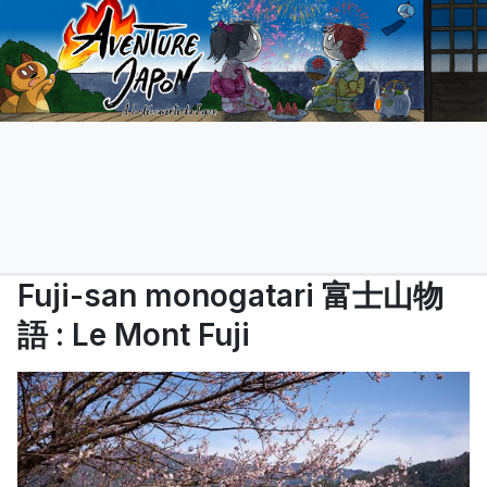
Fuji-san monogatari 富士山物
語 : Le Mont Fuji